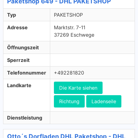
Paketshop 649 - DHL PAKETSHOP
Typ
PAKETSHOP
Adresse
Marktstr. 7-11
37269 Eschwege
Öffnungszeit
Sperrzeit
Telefonnummer
+492281820
Landkarte
Die Karte siehen
Richtung
Ladenseile
Dienstleistung
Otto´s Dorfladen DHL Paketshop - DHL