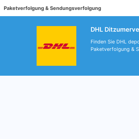
Paketverfolgung & Sendungsverfolgung
DHL Ditzumerver
Finden Sie DHL depot
Paketverfolgung & S