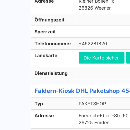
Adresse
Kleiner Bollen 16
26826 Weener
Öffnungszeit
Sperrzeit
Telefonnummer
+492281820
Landkarte
Die Karte siehen
Dienstleistung
Faldern-Kiosk DHL Paketshop 4
Typ
PAKETSHOP
Adresse
Friedrich-Ebert-Str. 60
26725 Emden