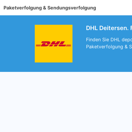
Paketverfolgung & Sendungsverfolgung
DHL Deitersen. 
Finden Sie DHL depot
Paketverfolgung & S