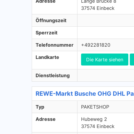
Adresse
Lange Brücke 8
37574 Einbeck
Öffnungszeit
Sperrzeit
Telefonnummer
+492281820
Landkarte
Die Karte siehen
Dienstleistung
REWE-Markt Busche OHG DHL Pa
Typ
PAKETSHOP
Adresse
Hubeweg 2
37574 Einbeck