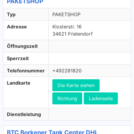
PAKETSHOP
Typ
PAKETSHOP
Adresse
Klosterstr. 16
34621 Frielendorf
Öffnungszeit
Sperrzeit
Telefonnummer
+492281820
Landkarte
Die Karte siehen
Richtung
Ladenseile
Dienstleistung
BTC Borkener Tank Center DHL