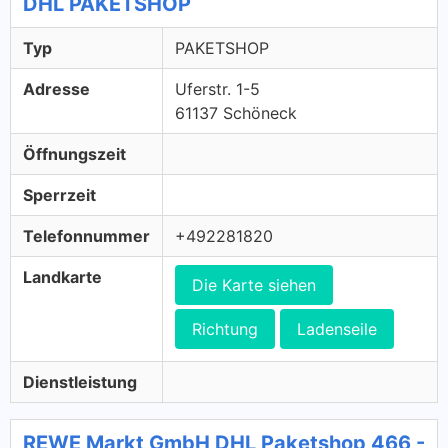
DHL PAKETSHOP
Typ
PAKETSHOP
Adresse
Uferstr. 1-5
61137 Schöneck
Öffnungszeit
Sperrzeit
Telefonnummer
+492281820
Landkarte
Die Karte siehen
Richtung
Ladenseile
Dienstleistung
REWE Markt GmbH DHL Paketshop 466 -