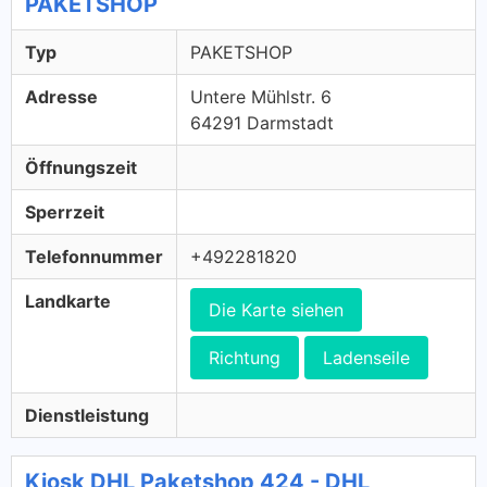
PAKETSHOP
Typ
PAKETSHOP
Adresse
Untere Mühlstr. 6
64291 Darmstadt
Öffnungszeit
Sperrzeit
Telefonnummer
+492281820
Landkarte
Die Karte siehen
Richtung
Ladenseile
Dienstleistung
Kiosk DHL Paketshop 424 - DHL