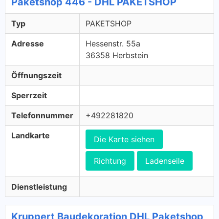
Paketshop 446 - DHL PAKETSHOP
Typ
PAKETSHOP
Adresse
Hessenstr. 55a
36358 Herbstein
Öffnungszeit
Sperrzeit
Telefonnummer
+492281820
Landkarte
Die Karte siehen
Richtung
Ladenseile
Dienstleistung
Kruppert Baudekoration DHL Paketshop