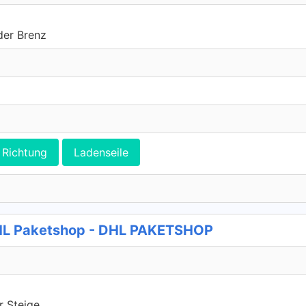
der Brenz
Richtung
Ladenseile
HL Paketshop - DHL PAKETSHOP
r Steige