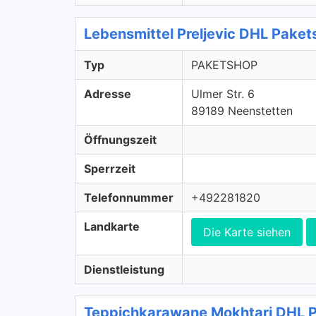
Lebensmittel Preljevic DHL Pak
Typ
PAKETSHOP
Adresse
Ulmer Str. 6
89189 Neenstetten
Öffnungszeit
Sperrzeit
Telefonnummer
+492281820
Landkarte
Die Karte siehen
Dienstleistung
Teppichkarawane Mokhtari DHL 