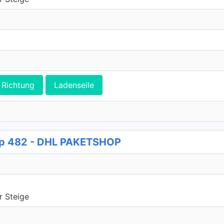
Richtung
Ladenseile
op 482 - DHL PAKETSHOP
r Steige